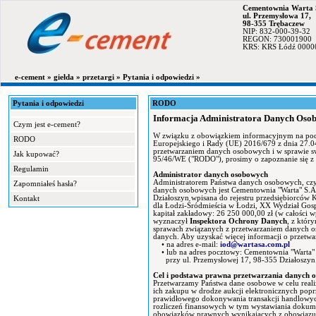
Cementownia Warta 
ul. Przemysłowa 17,
98-355 Trębaczew
NIP: 832-000-39-32
REGON: 730001900
KRS: KRS Łódź 0000
e-cement »
giełda »
przetargi »
Pytania i odpowiedzi »
Pytania i odpowiedzi
RODO
Informacja Administratora Danych Osobo
Czym jest e-cement?
W związku z obowiązkiem informacyjnym na podst
RODO
Europejskiego i Rady (UE) 2016/679 z dnia 27.0
przetwarzaniem danych osobowych i w sprawie s
Jak kupować?
95/46/WE ("RODO"), prosimy o zapoznanie się z
Regulamin
Administrator danych osobowych
Administratorem Państwa danych osobowych, czy
Zapomniałeś hasła?
danych osobowych jest Cementownia "Warta" S.A.
Działoszyn wpisana do rejestru przedsiębiorcó
Kontakt
dla Łodzi-Śródmieścia w Łodzi, XX Wydział Go
kapitał zakładowy: 26 250 000,00 zł (w całości
wyznaczył
Inspektora Ochrony Danych
, z któr
sprawach związanych z przetwarzaniem danych o
danych. Aby uzyskać więcej informacji o przetw
• na adres e-mail:
iod@wartasa.com.pl
• lub na adres pocztowy: Cementownia "Warta" 
przy ul. Przemysłowej 17, 98-355 Działoszyn
Cel i podstawa prawna przetwarzania danych o
Przetwarzamy Państwa dane osobowe w celu real
ich zakupu w drodze aukcji elektronicznych popr
prawidłowego dokonywania transakcji handlowych 
rozliczeń finansowych w tym wystawiania dokume
obowiązków prawnych wynikających z obowiązuj