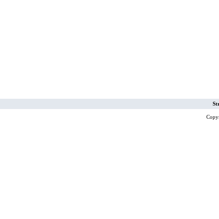
St
Copy