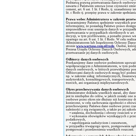
Podstawą prawną przetwarzania danych osobowych p
zawarta z Państwem umowa (oraz czynności zmierza
cement, art. 6 ust. 1 lit. f Rodo, tj. uzasadniony 
lit. c Rodo tj. przepisy prawa w zakresie spełni
Prawa wobec Administratora w zakresie przet
Gwarantujemy Państwu spełnienie wszystkich pra
informujemy, że posiadają Państwo prawo dostępu
nieprawidłowe oraz usunięcia danych w przypadk
przetwarzania w przypadkach określonych w ar
decyzji, w tym profilowaniu, a ponadto prawo w
opartego na art. 6 ust. 1 lit. f Rodo. W celu rea
Administratorem lub Inspektorem Ochrony Danych
stronie
www.wartasa.com.pl/rodo
. Osobie, któr
Prezesa Urzędu Ochrony Danych Osobowych, adre
przetwarzanie jej danych osobowych.
Odbiorcy danych osobowych
Przekazujemy dane osobowe podmiotom upoważn
współpracującym z Administratorem, w tym pod
danych osobowych, w których przewidujemy post
Odbiorcami danych osobowych mogą być podmioty 
np. w zakresie usług: informatycznych, finanso
audytorskich, konsultingowych, transportowych,
trzecich, ani organizacji międzynarodowych.
Okres przechowywania danych osobowych
Administrator dokłada wszelkich starań, aby dan
jest to niezbędne do celów, w jakich zostały one
osobowe przez okres nie dłuższy niż konieczny do 
konieczne, w celu zachowania zgodności z obo
przechowujemy Państwa dane osobowe przez czas
należności z nią związanych, a także po jej zakoń
• ustalenia, dochodzenia i obrony roszczeń w
• wykonania obowiązków wynikających z przep
podatkowych,
• zapobiegania nadużyciom i oszustwom,
w przypadku trwającego sporu, postępowania sąd
postępowań i przedawnienia wszelkich roszczeń.