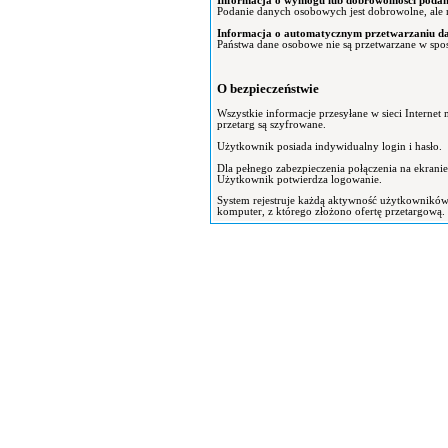
Informacja o wymogu lub dobrowolności podan
Podanie danych osobowych jest dobrowolne, ale n
Informacja o automatycznym przetwarzaniu da
Państwa dane osobowe nie są przetwarzane w spo
O bezpieczeństwie
Wszystkie informacje przesyłane w sieci Intern
przetarg są szyfrowane.
Użytkownik posiada indywidualny login i hasło.
Dla pełnego zabezpieczenia połączenia na ekrani
Użytkownik potwierdza logowanie.
System rejestruje każdą aktywność użytkowników
komputer, z którego złożono ofertę przetargową.